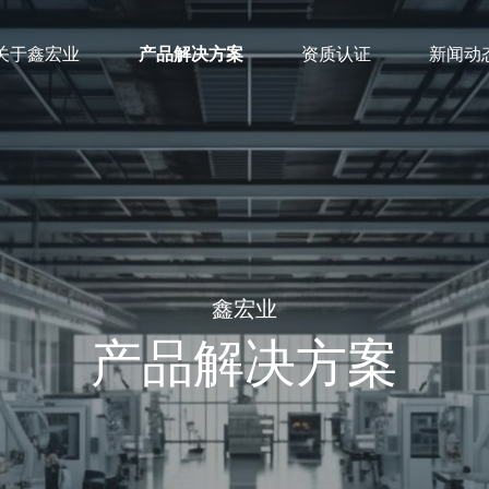
关于鑫宏业
产品解决方案
资质认证
新闻动
鑫宏业
产品解决方案