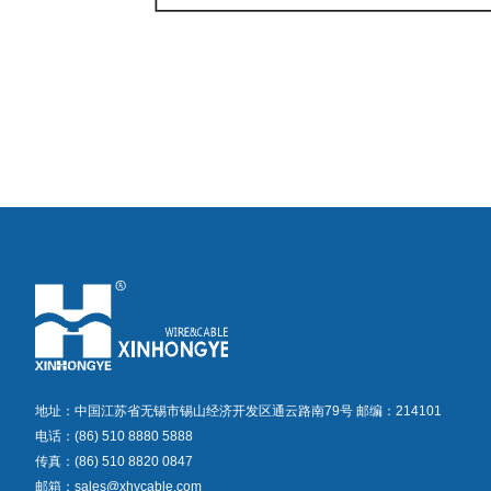
地址：中国江苏省无锡市锡山经济开发区通云路南79号 邮编：214101
电话：(86) 510 8880 5888
传真：(86) 510 8820 0847
邮箱：sales@xhycable.com