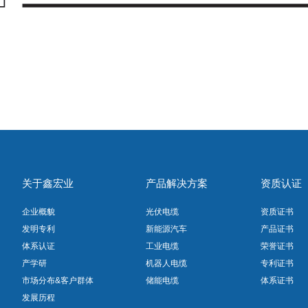
关于鑫宏业
产品解决方案
资质认证
企业概貌
光伏电缆
资质证书
发明专利
新能源汽车
产品证书
体系认证
工业电缆
荣誉证书
产学研
机器人电缆
专利证书
市场分布&客户群体
储能电缆
体系证书
发展历程