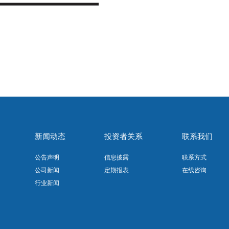
新闻动态
投资者关系
联系我们
公告声明
信息披露
联系方式
公司新闻
定期报表
在线咨询
行业新闻